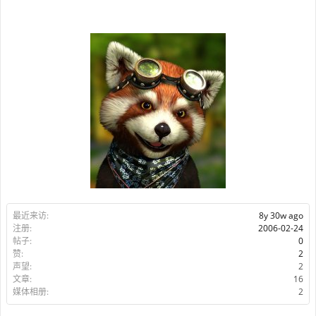
最近来访:
8y 30w ago
注册:
2006-02-24
帖子:
0
赞:
2
声望:
2
文章:
16
媒体相册:
2