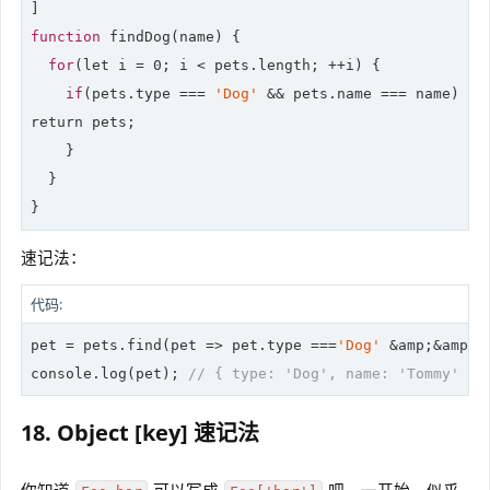
function
 findDog(name) {

for
(
let
 i = 0; i < pets.length; ++i) {

if
(pets.type === 
'Dog'
return
 pets;

    }

  }

}
速记法：
代码:
pet = pets.find(
pet
 =>
 pet.type ===
'Dog'
 &amp;&amp; 
console
.log(pet); 
// { type: 'Dog', name: 'Tommy' }
18. Object [key] 速记法