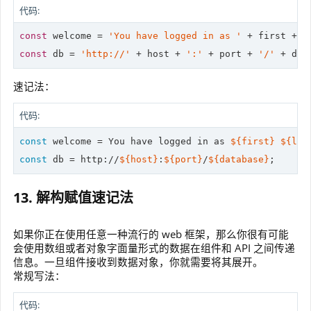
代码:
const
 welcome = 
'You have logged in as '
 + first + 
'
const
 db = 
'http://'
 + host + 
':'
 + port + 
'/'
 + dat
速记法：
代码:
const
 welcome = You have logged in as 
${first}
${las
const
 db = http://
${host}
:
${port}
/
${database}
;
13. 解构赋值速记法
如果你正在使用任意一种流行的 web 框架，那么你很有可能
会使用数组或者对象字面量形式的数据在组件和 API 之间传递
信息。一旦组件接收到数据对象，你就需要将其展开。
常规写法：
代码: