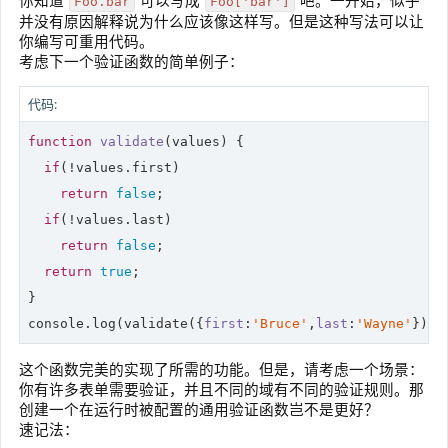
你知道
可以写成
吧。一开始，似乎
Foo.bar
Foo['bar']
并没有原因解释说为什么应该像这样写。但是这种写法可以让
你编写可重用代码。
考虑下一个验证函数的简单例子：
代码:
function
validate
(
values
) 
{

if
(!values.first)

return
false
;

if
(!values.last)

return
false
;

return
true
;

console
.log(validate({
first
:
'Bruce'
,
last
:
'Wayne'
}));
这个函数完美的实现了所需的功能。但是，请考虑一个场景：
你有许多表单需要验证，并且不同的域有不同的验证规则。那
创建一个在运行时被配置的通用验证函数岂不是更好？
速记法：