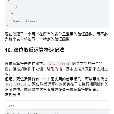
}

    }

  }

return
true
;

现在创建了一个可以在所有的表单里重用的验证函数，而不必
console
.log(validate(schema, {
first
:
'Bruce'
})); 
// f
为每个表单单独写一个特定的验证函数。
console
.log(validate(schema, {
first
:
'Bruce'
,
last
:
'Wa
19. 双位取反运算符速记法
逐位运算符是你在刚学习
时会学到的一个特
JavaScript
性，但是如果你不处理二进制的话，基本上是从来都不会用上
的。
但是，双位运算符有一个非常实用的使用场景：可以用来代替
。双位取反运算符的优势在于它执行相同操作的
Math.floor
速度更快。你可以在这里查看更多关于位运算符的知识。
常规写法：
代码: