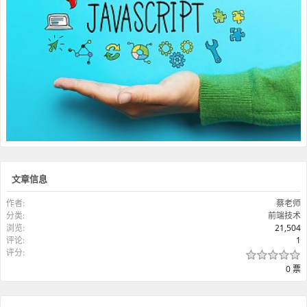
文章信息
作者:
蔡老师
分类:
前端技术
浏览:
21,504
评论:
1
评分:
0 票