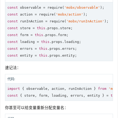
const
 observable = 
require
(
'mobx/observable'
const
 action = 
require
(
'mobx/action'
const
 runInAction = 
require
(
'mobx/runInAction'
const
 store = 
this
const
 form = 
this
const
 loading = 
this
const
 errors = 
this
const
 entity = 
this
.props.entity;
速记法：
代码:
import
 { observable, action, runInAction } 
from
'mob
const
 { store, form, loading, errors, entity } = 
thi
你甚至可以给变量重新分配变量名：