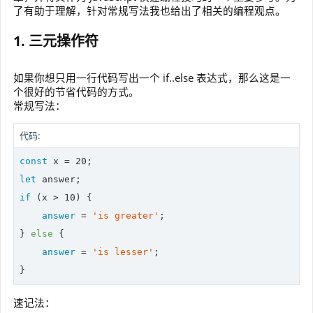
了有助于理解，针对常规写法我也给出了相关的编程观点。
1. 三元操作符
如果你想只用一行代码写出一个 if..else 表达式，那么这是一
个很好的节省代码的方式。
常规写法：
代码:
const
 x = 
20
let
if
 (x > 
10
) {

answer
 = 
'is greater'
;

} 
else
 {

answer
 = 
'is lesser'
;

}
速记法：