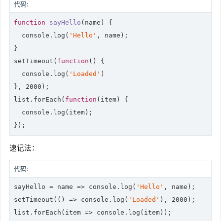
代码:
function
sayHello
(
name
) 
{

console
.log(
'Hello'
, name);

}

setTimeout(
function
(
) 
{

console
.log(
'Loaded'
)

}, 
2000
);

list.forEach(
function
(
item
) 
{

console
.log(item);

});
速记法：
代码:
sayHello = 
name
 =>
console
.log(
'Hello'
, name);

setTimeout(
()
 =>
console
.log(
'Loaded'
), 
2000
);

list.forEach(
item
 =>
console
.log(item));