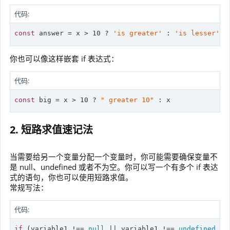
代码:
const
 answer = x > 
10
 ? 
'is greater'
 : 
'is lesser'
;
你也可以像这样嵌套 if 表达式：
代码:
const
 big = x > 
10
 ? 
" greater 10"
 : x
2. 短路求值速记法
当需要给另一个变量分配一个变量时，你可能需要确保变量不
是 null、undefined 或者不为空。你可以写一个有多个 if 表达
式的语句，你也可以使用短路求值。
常规写法：
代码:
if
 (variable1 !== 
null
 || variable1 !== 
undefined
 ||