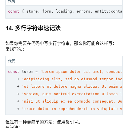
代码:
const
 { store, form, loading, errors, entity:contact
14. 多行字符串速记法
如果你需要在代码中写多行字符串，那么你可能会这样写：
常规写法：
代码:
const
 lorem = 
'Lorem ipsum dolor sit amet, consectet
    + 
'adipisicing elit, sed do eiusmod tempor incid
    + 
'ut labore et dolore magna aliqua. Ut enim ad 
    + 
'veniam, quis nostrud exercitation ullamco lab
    + 
'nisi ut aliquip ex ea commodo consequat. Duis
    + 
'irure dolor in reprehenderit in voluptate vel
但是有一种更简单的方法：使用反引号。
速记法：