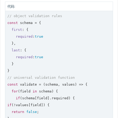
代码:
// object validation rules
const
 schema = {

first
: {

required
:
true
  },

last
: {

required
:
true
  }

// universal validation function
const
 validate = 
(
schema, values
) =>
 {

for
(field 
in
 schema) {

if
if
(!values[field]) {

return
false
;
