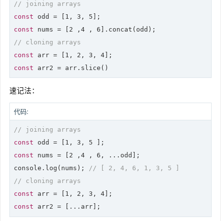
// joining arrays
const
 odd = [
1
, 
3
, 
5
const
 nums = [
2
 ,
4
 , 
6
// cloning arrays
const
 arr = [
1
, 
2
, 
3
, 
4
const
 arr2 = arr.slice()
速记法：
代码:
// joining arrays
const
 odd = [
1
, 
3
, 
5
const
 nums = [
2
 ,
4
 , 
6
, ...odd];

console.
log
(nums); 
// [ 2, 4, 6, 1, 3, 5 ]
// cloning arrays
const
 arr = [
1
, 
2
, 
3
, 
4
const
 arr2 = [...arr];