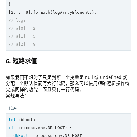
}

[
2
, 
5
, 
9
// logs:
// a[0] = 2
// a[1] = 5
// a[2] = 9
6. 短路求值
如果我们不想为了只是判断一个变量是 null 或 undefined 就
分配一个默认值而写六行代码，那么可以使用短路逻辑操作符
完成同样的功能，而且只有一行代码。
常规写法：
代码:
let
if
 (process.env.DB_HOST) {

dbHost
 = process.env.DB_HOST;
