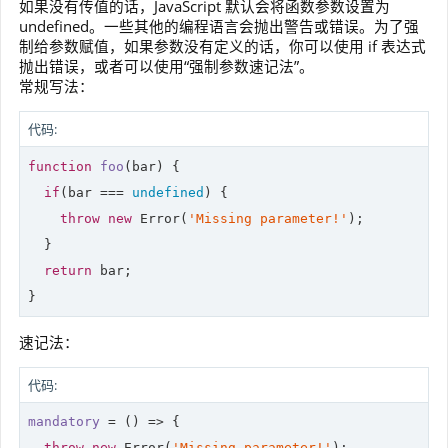
如果没有传值的话，JavaScript 默认会将函数参数设置为
undefined。一些其他的编程语言会抛出警告或错误。为了强
制给参数赋值，如果参数没有定义的话，你可以使用 if 表达式
抛出错误，或者可以使用“强制参数速记法”。
常规写法：
代码:
function
foo
(
bar
) 
{

if
(bar === 
undefined
) {

throw
new
Error
(
'Missing parameter!'
);

  }

return
 bar;

}
速记法：
代码:
mandatory
 = 
()
 =>
 {

throw
new
 Error(
'Missing parameter!'
);
