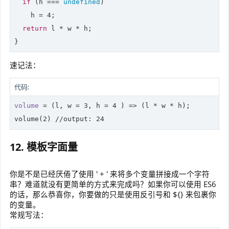
if
 (h === 
undefined
)

    h = 
4
;

return
 l * w * h;

}
速记法：
代码:
volume
 = 
(l, w = 
3
, h = 
4
 )
 =>
 (l * w * h);

volume(
2
) 
//
output: 
24
12. 模板字面量
你是不是已经厌倦了使用 ' + ' 来将多个变量拼接成一个字符
串？难道就没有更简单的方式来完成吗？如果你可以使用 ES6
的话，那么恭喜你，你要做的只是使用反引号和 ${} 来包裹你
的变量。
常规写法：