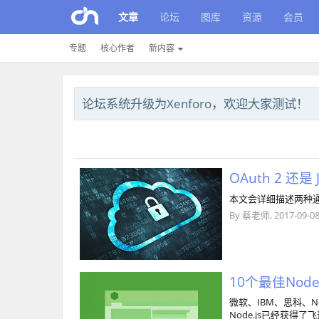
文章
论坛
图库
资源
会员
专题
核心作者
新内容
论坛系统升级为Xenforo，欢迎大家测试！
OAuth 2 还
本文会详细描述两种通用的保
By
蔡老师
,
2017-09-0
10个最佳Node
微软、IBM、思科、Ne
Node.js已经获得