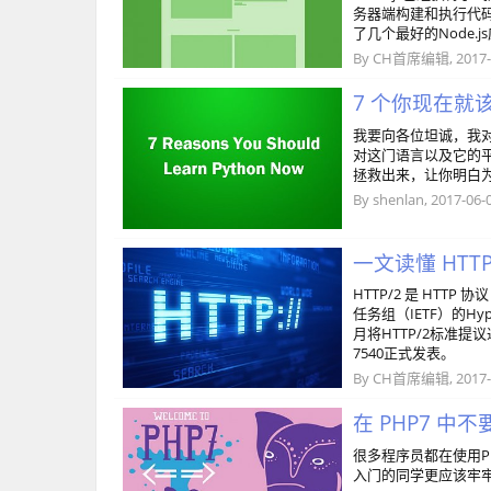
务器端构建和执行代码
了几个最好的Node
By
CH首席编辑
,
2017-
7 个你现在就该
我要向各位坦诚，我对
对这门语言以及它的
拯救出来，让你明白为什
By
shenlan
,
2017-06-
一文读懂 HTTP
HTTP/2 是 HTTP
任务组（IETF）的Hyper
月将HTTP/2标准提议
7540正式发表。
By
CH首席编辑
,
2017-
在 PHP7 中
很多程序员都在使用P
入门的同学更应该牢