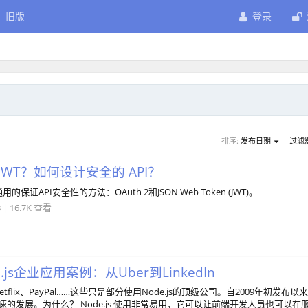
旧版
登录
排序:
发布日期
过滤
是 JWT？如何设计安全的 API？
证API安全性的方法：OAuth 2和JSON Web Token (JWT)。
8
|
16.7K 查看
.js企业应用案例：从Uber到LinkedIn
tflix、PayPal……这些只是部分使用Node.js的顶级公司。自2009年初发布以
了飞速的发展。为什么？ Node.js 使用非常易用，它可以让前端开发人员也可以在