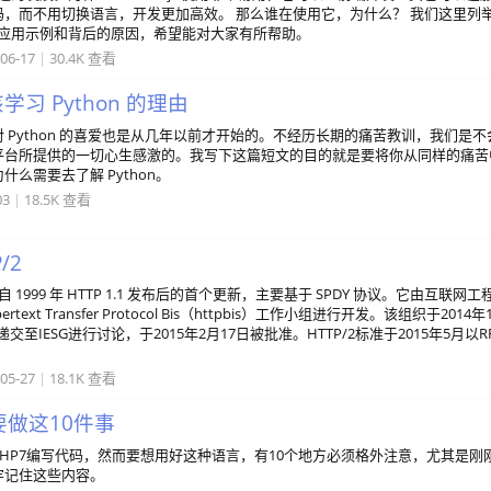
，而不用切换语言，开发更加高效。 那么谁在使用它，为什么？ 我们这里列
.js应用示例和背后的原因，希望能对大家有所帮助。
06-17
|
30.4K 查看
学习 Python 的理由
 Python 的喜爱也是从几年以前才开始的。不经历长期的痛苦教训，我们是不
平台所提供的一切心生感激的。我写下这篇短文的目的就是要将你从同样的痛苦
么需要去了解 Python。
03
|
18.5K 查看
/2
 协议自 1999 年 HTTP 1.1 发布后的首个更新，主要基于 SPDY 协议。它由互联网工
text Transfer Protocol Bis（httpbis）工作小组进行开发。该组织于2014年
递交至IESG进行讨论，于2015年2月17日被批准。HTTP/2标准于2015年5月以R
05-27
|
18.1K 查看
不要做这10件事
HP7编写代码，然而要想用好这种语言，有10个地方必须格外注意，尤其是刚
牢记住这些内容。