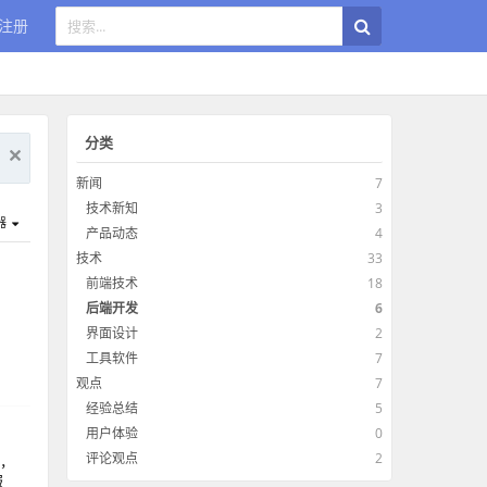
注册
分类
新闻
7
技术新知
3
器
产品动态
4
技术
33
前端技术
18
后端开发
6
界面设计
2
工具软件
7
观点
7
经验总结
5
用户体验
0
评论观点
2
来，
服