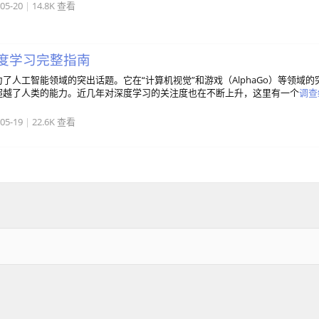
05-20
|
14.8K 查看
门深度学习完整指南
了人工智能领域的突出话题。它在“计算机视觉”和游戏（AlphaGo）等领域的
超越了人类的能力。近几年对深度学习的关注度也在不断上升，这里有一个
调查
05-19
|
22.6K 查看