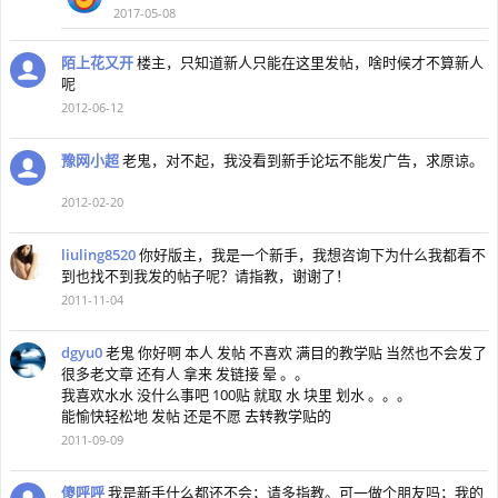
2017-05-08
陌上花又开
楼主，只知道新人只能在这里发帖，啥时候才不算新人
呢
2012-06-12
豫网小超
老鬼，对不起，我没看到新手论坛不能发广告，求原谅。
2012-02-20
liuling8520
你好版主，我是一个新手，我想咨询下为什么我都看不
到也找不到我发的帖子呢？请指教，谢谢了！
2011-11-04
dgyu0
老鬼 你好啊 本人 发帖 不喜欢 满目的教学贴 当然也不会发了
很多老文章 还有人 拿来 发链接 晕 。。
我喜欢水水 没什么事吧 100贴 就取 水 块里 划水 。。。
能愉快轻松地 发帖 还是不愿 去转教学贴的
2011-09-09
傻呼呼
我是新手什么都还不会；请多指教。可一做个朋友吗；我的