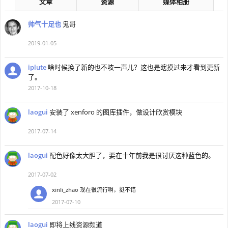
文章
资源
媒体相册
帅气十足也
鬼哥
2019-01-05
iplute
啥时候换了新的也不吱一声儿？这也是瞎摸过来才看到更新
了。
2017-10-18
laogui
安装了 xenforo 的图库插件，做设计欣赏模块
2017-07-14
laogui
配色好像太大胆了，要在十年前我是很讨厌这种蓝色的。
2017-07-02
xinli_zhao
现在很流行啊，挺不错
2017-07-10
laogui
即将上线资源频道