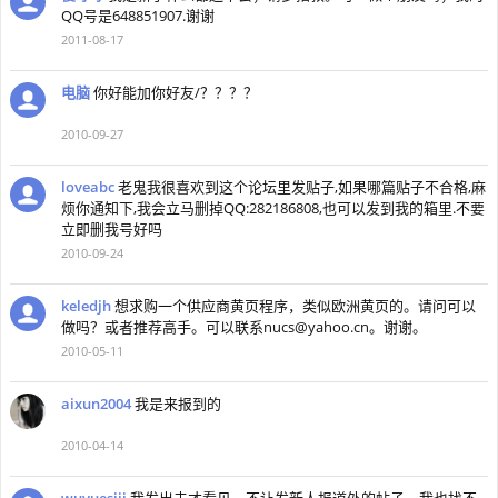
QQ号是648851907.谢谢
2011-08-17
电脑
你好能加你好友/？？？？
2010-09-27
loveabc
老鬼我很喜欢到这个论坛里发贴子,如果哪篇贴子不合格,麻
烦你通知下,我会立马删掉QQ:282186808,也可以发到我的箱里.不要
立即删我号好吗
2010-09-24
keledjh
想求购一个供应商黄页程序，类似欧洲黄页的。请问可以
做吗？或者推荐高手。可以联系
nucs@yahoo.cn
。谢谢。
2010-05-11
aixun2004
我是来报到的
2010-04-14