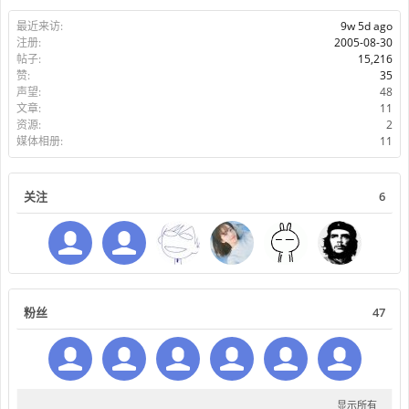
最近来访:
9w 5d ago
注册:
2005-08-30
帖子:
15,216
赞:
35
声望:
48
文章:
11
资源:
2
媒体相册:
11
关注
6
粉丝
47
显示所有