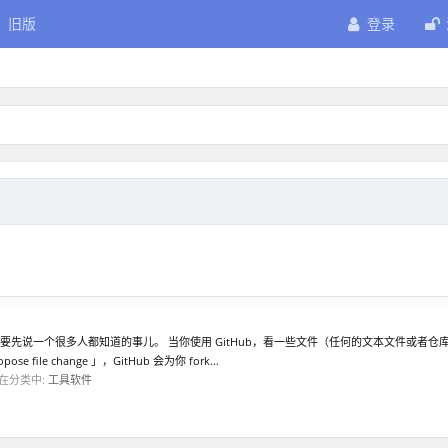
旧版
登录
辑代码 我要先说一个很多人都知道的事儿。 当你使用 GitHub，看一些文件（任何的文本文件
file change 」，GitHub 会为你 fork...
在分类中:
工具软件